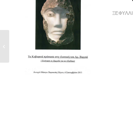
ΞΕΦΥΛΛΙ
Λεύκωμα – Το
Αλφαβητάρι της
Πέτρας