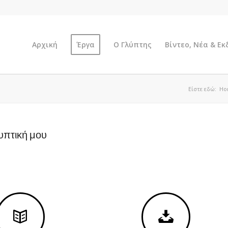
Αρχική
Έργα
Ο Γλύπτης
Βίντεο, Νέα & Ε
Είστε εδώ:
Ho
υπτική μου