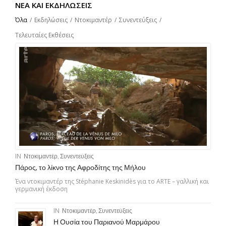
ΝΈΑ ΚΑΙ ΕΚΔΗΛΏΣΕΙΣ
Όλα
/
Εκδηλώσεις
/
Ντοκιμαντέρ
/
Συνεντεύξεις
/
Τελευταίες Εκθέσεις
IN
Ντοκιμαντέρ
,
Συνεντεύξεις
Πάρος, το λίκνο της Αφροδίτης της Μήλου
Ένα ντοκιμαντέρ της Stéphanie Keskinidès για το ARTE – γαλλική και
γερμανική έκδοση
IN
Ντοκιμαντέρ
,
Συνεντεύξεις
Η Ουσία του Παριανού Μαρμάρου