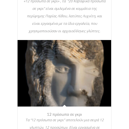
«12 πρόσωπα σε γκρι» , τα “20 Καβαφικά πρόσωπα
σε γκρι” είναι σμιλεμένα σε κομμάτια της
περίφημης Παρίας Λίθου, λατύπες Λυχνίτη, και
είναι εργασμένα με τα ίδια εργαλεία, που
χρησιμοποιούσαν οι αρχαιοέλληνες γλύπτες.
12 πρόσωπα σε γκρι
Τα “12 πρόσωπα σε γκρι” αποτελούν μια σειρά 12
γλυπτών, 12 προσώπων. Είναι εργασμένα σε