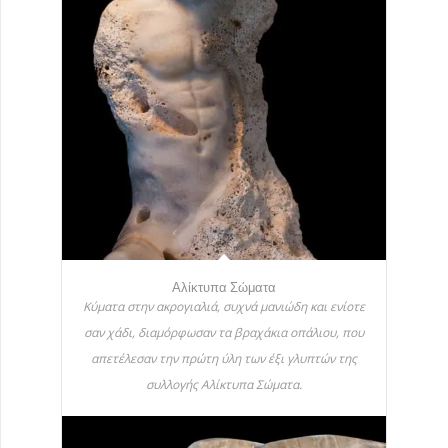
Αλίκτυπα Σώματα
Κύματα στην ακρογιαλιά, συχνά μανιώδη και ενίοτε
σαν χάδι, διαμόρφωσαν τα βραχάκια οπάλιου, που
απετέλεσαν την πρώτη ύλη των έξι γλυπτών της
συλλογής Αλίκτυπα Σώματα.