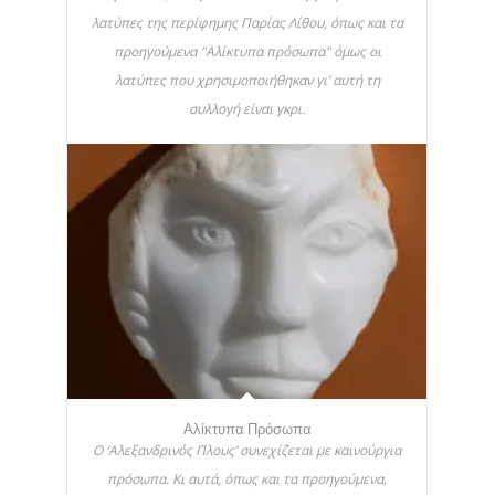
λατύπες της περίφημης Παρίας Λίθου, όπως και τα
προηγούμενα "Αλίκτυπα πρόσωπα" όμως οι
λατύπες που χρησιμοποιήθηκαν γι’ αυτή τη
συλλογή είναι γκρι.
Αλίκτυπα Πρόσωπα
Ο ‘Αλεξανδρινός Πλους’ συνεχίζεται με καινούργια
πρόσωπα. Κι αυτά, όπως και τα προηγούμενα,