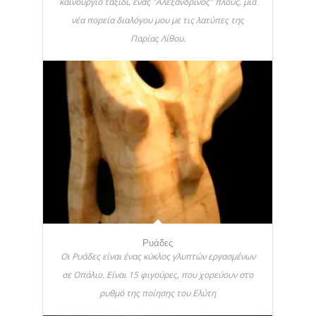
καινούργιο ταξίδι, ένας "Αλεξανδρινός" πλους, μια
νέα πορεία διαλόγου μου με τις λατύπες της
Παρίας Λίθου.
Ρυάδες
Οι Ρυάδες είναι ένας κύκλος γλυπτών εργασμένων
σε Οπάλιο. Είναι 15 φιγούρες, που χορεύουν στο
ρυθμό της ποίησης του Ελύτη