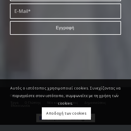
Αυτός ο ιστότοπος χρησιμοποιεί cookies. Συνεχίζοντας να
© Copyright - Αριστείδης Βαρριάς 2002-2026 | by
Parosweb
περιηγείστε στον ιστότοπο, συμφωνείτε με τη χρήση των
Έργα
Ο Γλύπτης
Νέα και Εκδηλώσεις
Δημοσιεύσεις
cookies.
Επικοινωνία
Αποδοχή των cookies
Ελληνικα
English