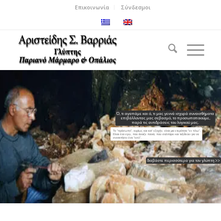
Επικοινωνία
Σύνδεσμοι
Ό, τι αγαπάμε και ό, τι μας γεννά ισχυρά συναισθήματα
επιβάλλοντας μας σεβασμό, το προσωποποιούμε,
παρά τις αντιδράσεις του λογικού μας.
Το “πρόσωπο”, κυρίως και κατ’ εξοχήν, είναι μια ετερότητα “εν πλω”.
Είναι ένα εγώ, που άνοιξε πανιά, που σαλπάρει και ταξιδεύει για να
συναντήσει ένα “εσύ”.
διαβάστε περισσότερα για τον γλύπτη >>