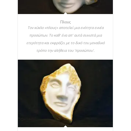
Πλους
Τον κύκλο «πλους» αποτελεί μια ενότητα εννέα
προσώπων. Το καθ' ένα απ' αυτά συνιστά μια
ετερότητα και εκφράζει με το δικό του μοναδικό
τρόπο την αλήθεια του 'προσώπου'.