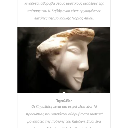
κινούνται αθόρυβα στους μυστικούς διαύλους της
ποίησης του Κ. Καβάφη και είναι εργασμένα σε
λατύπες της μοναδικής Παρίας Λίθου.
Πηγυλίδες
Οι Πηγυλίδες είναι μια σειρά γλυπτών, 15
προσώπων, που κινούνται αθόρυβα στα μυστικά
μονοπάτια της ποίησης του Καβάφη. Είναι ένα