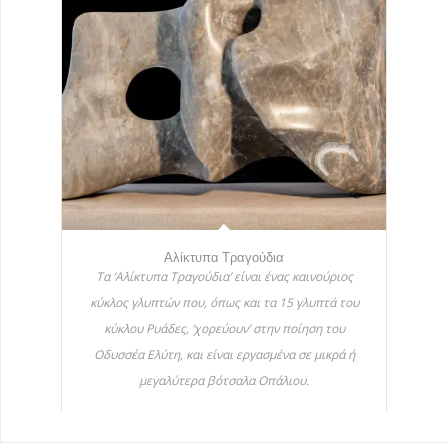
Αλίκτυπα Τραγούδια
Τα ‘Αλίκτυπα Τραγούδια’ είναι ένας καινούριος
κύκλος γλυπτών που, όπως και τα 15 γλυπτά του
κύκλου Ρυάδες, ‘χορεύουν’ στην ποίηση του
Οδυσσέα Ελύτη, και είναι εργασμένα σε μικρά ή
μεγαλύτερα βότσαλα Οπάλιου.