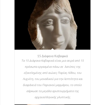
15 Διάφανα Καβαφικά
Τα 15 Διάφανα Καβαφικά είναι μια σειρά από 15
πρόσωπα εργασμένα πάνω σε λατύπες της
εξαντλημένης από αιώνες Παρίας Λίθου, του
Λυχνίτη, του μοναδικού για την λεπτότητα και
διαφάνειά του Παριανού μαρμάρου, το οποίο
σάρκωσε τα μεγάλα αριστουργήματα της
αρχαιοελληνικής γλυπτικής.