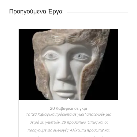
Προηγούμενα Έργα
20 Καβαφικά σε γκρί
Τα “20 Καβαφικά πρόσωπα σε γκρι” αποτελούν μια
σειρά 20 γλυπτών, 20 προσώπων. Όπως και οι
προηγούμενες συλλογές ‘Αλίκτυπα πρόσωπα’ και