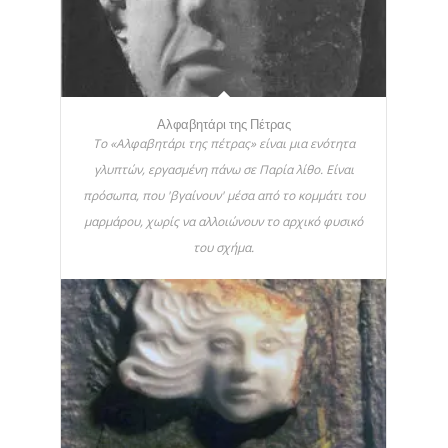
Αλφαβητάρι της Πέτρας
Το «Αλφαβητάρι της πέτρας» είναι μια ενότητα
γλυπτών, εργασμένη πάνω σε Παρία λίθο. Είναι
πρόσωπα, που 'βγαίνουν' μέσα από το κομμάτι του
μαρμάρου, χωρίς να αλλοιώνουν το αρχικό φυσικό
του σχήμα.