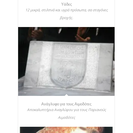
Υάδες
12 μικρά, στιλπνά και υγρά πρόσωπα, σα σταγόνες
βροχής.
Ανάγλυφο για τους Αιμοδότες
Αποκαλυπτήρια Αναγλύφου για τους Παριανούς
Αιμοδότες