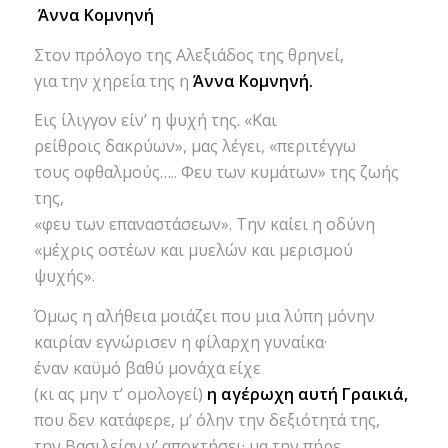
Άννα Κομνηνή
Στον πρόλογο της Aλεξιάδος της θρηνεί,
για την χηρεία της η
Άννα Κομνηνή.
Εις ίλιγγον είν’ η ψυχή της. «Και
ρείθροις δακρύων», μας λέγει, «περιτέγγω
τους οφθαλμούς….. Φευ των κυμάτων» της ζωής
της,
«φευ των επαναστάσεων». Την καίει η οδύνη
«μέχρις οστέων και μυελών και μερισμού
ψυχής».
Όμως η αλήθεια μοιάζει που μια λύπη μόνην
καιρίαν εγνώρισεν η φίλαρχη γυναίκα·
έναν καϋμό βαθύ μονάχα είχε
(κι ας μην τ’ ομολογεί)
η αγέρωχη αυτή Γραικιά,
που δεν κατάφερε, μ’ όλην την δεξιότητά της,
την Βασιλείαν ν’ αποκτήσει· μα την πήρε