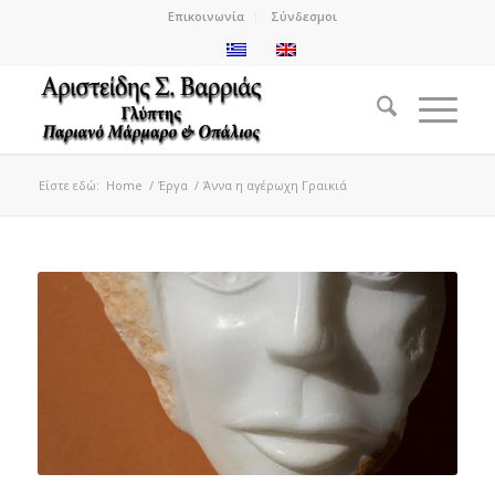
Επικοινωνία
Σύνδεσμοι
Είστε εδώ:
Home
/
Έργα
/
Άννα η αγέρωχη Γραικιά