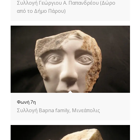
Συλλογή Γεώργιου Α. Παπανδρέου (Δώρο
από το Δήμο Πάρου)
Φωνή 7η
Συλλογή Bapna family, Μινεάπολις