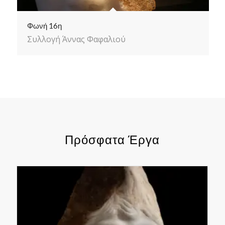
Φωνή 16η
Συλλογή Άννας Φαφαλιού
Πρόσφατα Έργα