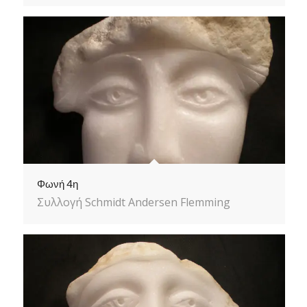
Φωνή 4η
Συλλογή Schmidt Andersen Flemming