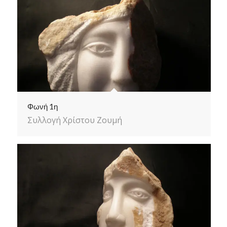
Φωνή 1η
Συλλογή Χρίστου Ζουμή