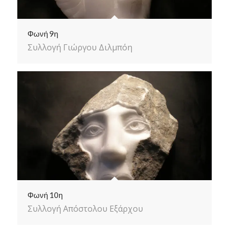
Φωνή 9η
Συλλογή Γιώργου Διλμπόη
Φωνή 10η
Συλλογή Απόστολου Εξάρχου