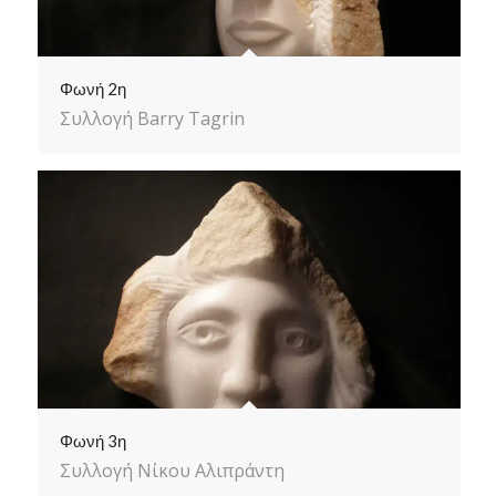
Φωνή 2η
Συλλογή Barry Tagrin
Φωνή 3η
Συλλογή Νίκου Αλιπράντη