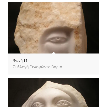
Φωνή 11η
Συλλογή Ξενοφώντα Βαριά