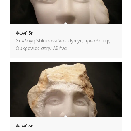
Φωνή 5η
Συλλογή Shkurova Volodymyr, πρέσβη της
Ουκρανίας στην Αθήνα
Φωνή 6η