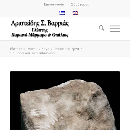
Επικοινωνία
Σύνδεσμοι
Είστε εδώ:
Home
/
Έργα
/
Πρόσφατα Έργα
/
17. Προσιόντων αισθάνονται