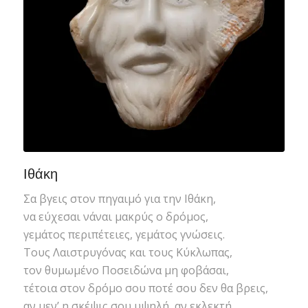
Ιθάκη
Σα βγεις στον πηγαιμό για την Ιθάκη,
να εύχεσαι νάναι μακρύς ο δρόμος,
γεμάτος περιπέτειες, γεμάτος γνώσεις.
Τους Λαιστρυγόνας και τους Κύκλωπας,
τον θυμωμένο Ποσειδώνα μη φοβάσαι,
τέτοια στον δρόμο σου ποτέ σου δεν θα βρεις,
αν μεν’ η σκέψις σου υψηλή, αν εκλεκτή