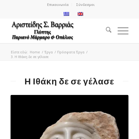
Επικοινωνία
Σύνδεσμοι
Είστε εδώ:
Home
/
Έργα
/
Πρόσφατα Έργα
/
3. Η Ιθάκη δε σε γέλασε
Η Ιθάκη δε σε γέλασε