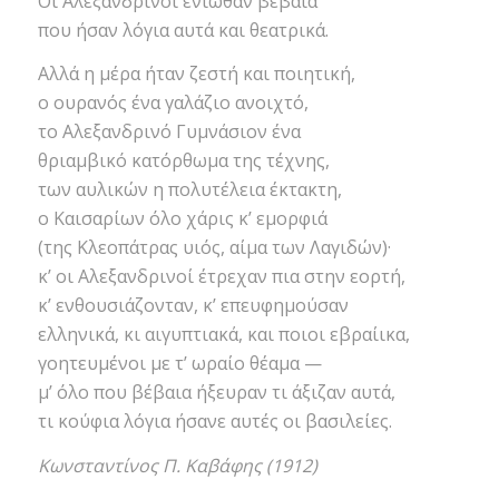
Οι Αλεξανδρινοί ένιωθαν βέβαια
που ήσαν λόγια αυτά και θεατρικά.
Αλλά η μέρα ήταν ζεστή και ποιητική,
ο ουρανός ένα γαλάζιο ανοιχτό,
το Αλεξανδρινό Γυμνάσιον ένα
θριαμβικό κατόρθωμα της τέχνης,
των αυλικών η πολυτέλεια έκτακτη,
ο Καισαρίων όλο χάρις κ’ εμορφιά
(της Κλεοπάτρας υιός, αίμα των Λαγιδών)·
κ’ οι Αλεξανδρινοί έτρεχαν πια στην εορτή,
κ’ ενθουσιάζονταν, κ’ επευφημούσαν
ελληνικά, κι αιγυπτιακά, και ποιοι εβραίικα,
γοητευμένοι με τ’ ωραίο θέαμα —
μ’ όλο που βέβαια ήξευραν τι άξιζαν αυτά,
τι κούφια λόγια ήσανε αυτές οι βασιλείες.
Κωνσταντίνος Π. Καβάφης (1912)