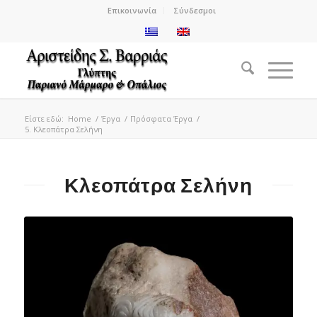
Επικοινωνία
Σύνδεσμοι
Είστε εδώ:
Home
/
Έργα
/
Πρόσφατα Έργα
/
5. Κλεοπάτρα Σελήνη
Κλεοπάτρα Σελήνη