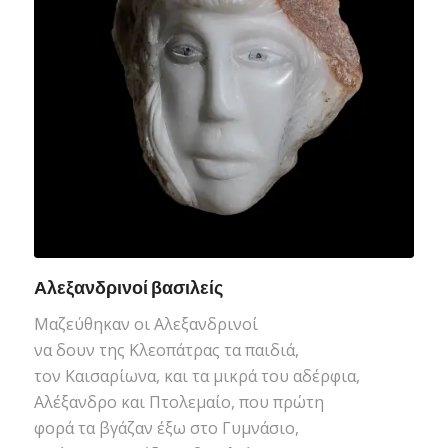
Αλεξανδρινοί βασιλείς
Μαζεύθηκαν οι Αλεξανδρινοί
να δουν της Κλεοπάτρας τα παιδιά,
τον Καισαρίωνα, και τα μικρά του αδέρφια,
Αλέξανδρο και Πτολεμαίο, που πρώτη
φορά τα βγάζαν έξω στο Γυμνάσιο,