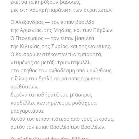
εκεί να τα κηρύξουν βασιλείς,
μες στη λαμπρή παράταξη των στρατιωτών.
Ο Αλέξανδρος — τον είπαν βασιλέα
της Αρμενίας, της Μηδίας, και των Πάρθων.
Ο Πτολεμαίος — τον είπαν βασιλέα
της Κιλικίας, της Συρίας, και της Φοινίκης.
Ο Καισαρίων στέκονταν πιο εμπροστά,
ντυμένος σε μετάξι τριανταφυλλί,
στο στήθος του ανθοδέσμη από υακίνθους,
η ζώνη του διπλή σειρά σαπφείρων κι
αμεθύστων,
δεμένα τα ποδήματά του μ’ άσπρες
κορδέλλες κεντημένες με ροδόχροα
μαργαριτάρια.
Αυτόν τον είπαν πιότερο από τους μικρούς,
αυτόν τον είπαν Βασιλέα των Βασιλέων.