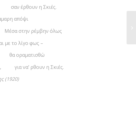
, σαν έρθουν η Σκιές.
μαρη απόψι
 Μέσα στην ρέμβην όλως
με το λίγο φως –
σι θα οραματισθώ
ης, για να’ ρθουν η Σκιές.
ς (1920)