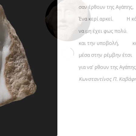
σαν έρθουν της Αγάπης
Ένα κερί αρκεί. Η κά
να μη έχει φως πολύ.
και την υποβολή, και 
μέσα στην ρέμβην έτ
για να’ ρθουν της Αγάπ
Κωνσταντίνος Π. Καβάφη