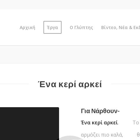
Αρχική
Έργα
Ο Γλύπτης
Βίντεο, Νέα & Ε
Ένα κερί αρκεί
Για Νάρθουν-
Ένα κερί αρκεί
. Το φω
αρμόζει πιο καλά, θα’