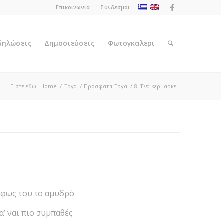
Επικοινωνία
Σύνδεσμοι
κδηλώσεις
Δημοσιεύσεις
Φωτογκαλερι
Είστε εδώ:
Home
/
Έργα
/
Πρόσφατα Έργα
/
8. Ένα κερί αρκεί
ς του το αμυδρό
 ναι πιο συμπαθές