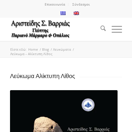
Επικοινωνία
Σύνδεσμοι
Είστε εδώ:
Home
/
Blog
/
Λευκώματα
/
Λεύκωμα – Αλίκτυπη Λίθος
Λεύκωμα Αλίκτυπη Λίθος