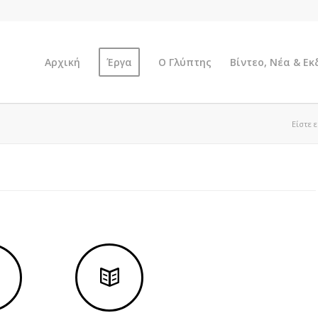
Αρχική
Έργα
Ο Γλύπτης
Βίντεο, Νέα & Ε
Είστε 