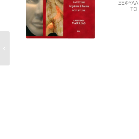
ΞΕΦΥΛΛ
ΤΟ
Λεύκωμα – Αλίκτυπη
Λίθος