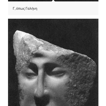
Γ, όπως Γαλήνη