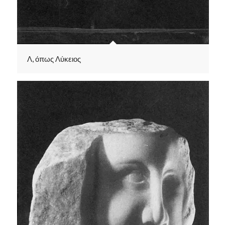
Λ, όπως Λύκειος