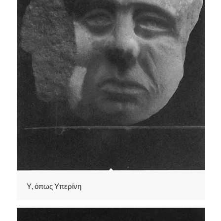
Υ, όπως Υπερίνη