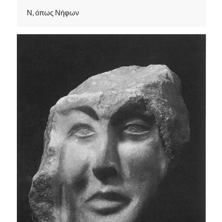
Ν, όπως Νήφων