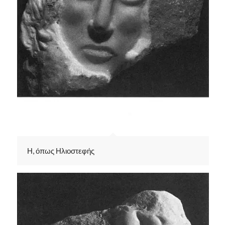
Η, όπως Ηλιοστεφής