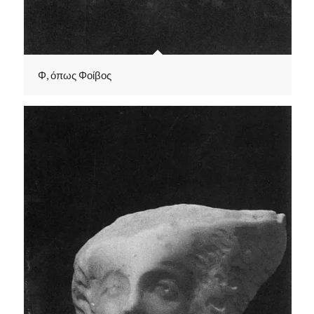
Φ, όπως Φοίβος