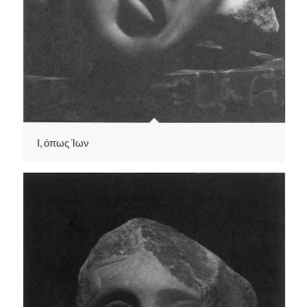
Ι, όπως Ίων