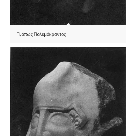
Π, όπως Πολεμόκραντος