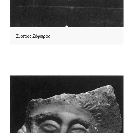
Ζ, όπως Ζέφειρος