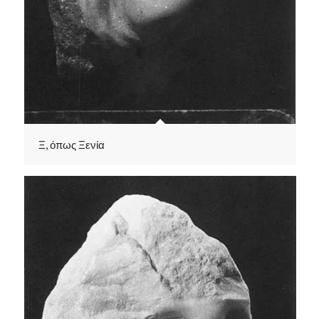
Ξ, όπως Ξενία