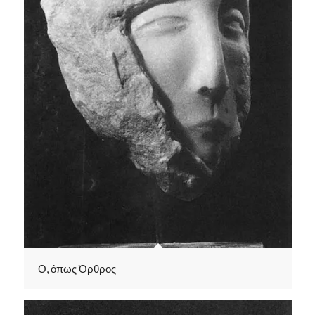
Ο, όπως Όρθρος