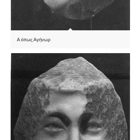
Α όπως Αγήνωρ