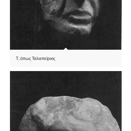
Τ, όπως Ταλαπείριος