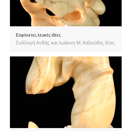
Εύφλεκτες λευκές ιδέες
Συλλογή Ανθής και Ιωάννη Μ. Καλούδη, Χίος