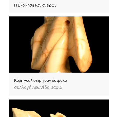
Η Εκδίκηση των ονείρων
Κόρη γυαλιστερή σαν όστρακο
συλλογή Λεωνίδα Βαριά