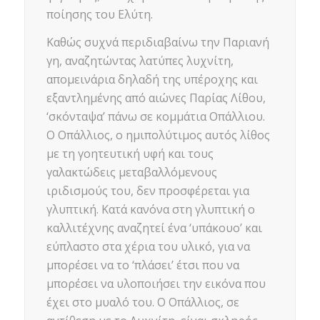
ποίησης του Ελύτη.
Καθώς συχνά περιδιαβαίνω την Παριανή
γη, αναζητώντας λατύπες λυχνίτη,
απομεινάρια δηλαδή της υπέροχης και
εξαντλημένης από αιώνες Παρίας Λίθου,
‘σκόνταψα’ πάνω σε κομμάτια Οπάλλιου.
Ο Οπάλλιος, ο ημιπολύτιμος αυτός λίθος
με τη γοητευτική υφή και τους
γαλακτώδεις μεταβαλλόμενους
ιριδισμούς του, δεν προσφέρεται για
γλυπτική. Κατά κανόνα στη γλυπτική ο
καλλιτέχνης αναζητεί ένα ‘υπάκουο’ και
εύπλαστο στα χέρια του υλικό, για να
μπορέσει να το ‘πλάσει’ έτσι που να
μπορέσει να υλοποιήσει την εικόνα που
έχει στο μυαλό του. Ο Οπάλλιος, σε