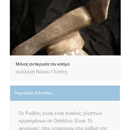
Μόνος αντίκρυσα τον κόσμο
συλλογή Νίκου Γλύπτη
Πηγυλίδες & Ρυάδες
Οι Ρυάδες είναι ένας κύκλος γλυπτών
εργασμένων σε Οπάλλιο. Είναι 15
φιγούρες, που χορεύουν στο ρυθμό της