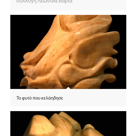
συλλογή Λεωνίδα Βαριά
Το φυτό που κελάηδησε