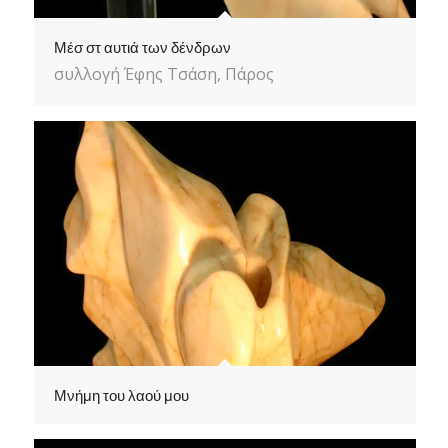
Μέσ στ αυτιά των δένδρων
συλλογή Έφης Τσάση, Πάρος
Μνήμη του λαού μου