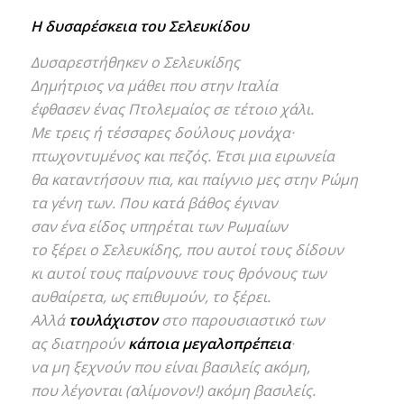
Η δυσαρέσκεια του Σελευκίδου
Δυσαρεστήθηκεν ο Σελευκίδης
Δημήτριος να μάθει που στην Ιταλία
έφθασεν ένας Πτολεμαίος σε τέτοιο χάλι.
Με τρεις ή τέσσαρες δούλους μονάχα·
πτωχοντυμένος και πεζός. Έτσι μια ειρωνεία
θα καταντήσουν πια, και παίγνιο μες στην Ρώμη
τα γένη των. Που κατά βάθος έγιναν
σαν ένα είδος υπηρέται των Ρωμαίων
το ξέρει ο Σελευκίδης, που αυτοί τους δίδουν
κι αυτοί τους παίρνουνε τους θρόνους των
αυθαίρετα, ως επιθυμούν, το ξέρει.
Αλλά
τουλάχιστον
στο παρουσιαστικό των
ας διατηρούν
κάποια μεγαλοπρέπεια
·
να μη ξεχνούν που είναι βασιλείς ακόμη,
που λέγονται (αλίμονον!) ακόμη βασιλείς.