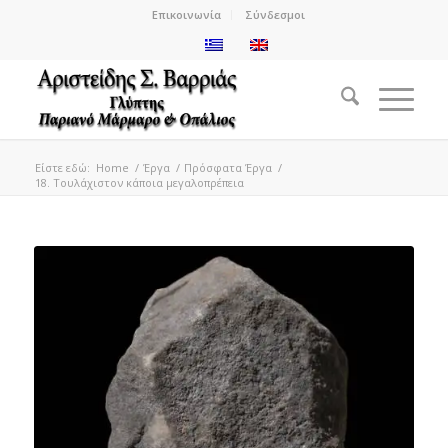
Επικοινωνία
Σύνδεσμοι
Είστε εδώ:
Home
/
Έργα
/
Πρόσφατα Έργα
/
18. Τουλάχιστον κάποια μεγαλοπρέπεια